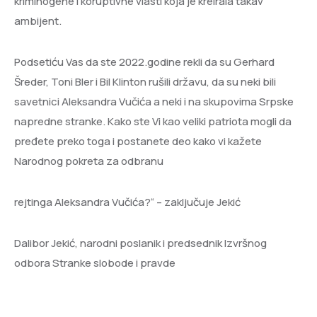
kriminogene i koruptivne vlasti koja je kreirala takav
ambijent.
Podsetiću Vas da ste 2022.godine rekli da su Gerhard
Šreder, Toni Bler i Bil Klinton rušili državu, da su neki bili
savetnici Aleksandra Vučića a neki i na skupovima Srpske
napredne stranke. Kako ste Vi kao veliki patriota mogli da
pređete preko toga i postanete deo kako vi kažete
Narodnog pokreta za odbranu
rejtinga Aleksandra Vučića?“ – zaključuje Jekić
Dalibor Jekić, narodni poslanik i predsednik Izvršnog
odbora Stranke slobode i pravde