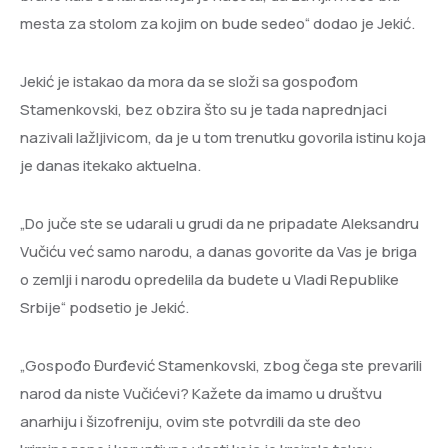
mesta za stolom za kojim on bude sedeo“ dodao je Jekić.
Jekić je istakao da mora da se složi sa gospođom
Stamenkovski, bez obzira što su je tada naprednjaci
nazivali lažljivicom, da je u tom trenutku govorila istinu koja
je danas itekako aktuelna.
„Do juče ste se udarali u grudi da ne pripadate Aleksandru
Vučiću već samo narodu, a danas govorite da Vas je briga
o zemlji i narodu opredelila da budete u Vladi Republike
Srbije“ podsetio je Jekić.
„Gospođo Đurđević Stamenkovski, zbog čega ste prevarili
narod da niste Vučićevi? Kažete da imamo u društvu
anarhiju i šizofreniju, ovim ste potvrdili da ste deo