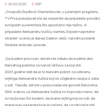
20.02.2025
SSP
„Gospođo Đurđević Stamenkovski, u jutarnjem programu
TV Prva pokušavali ste da objasnite da pripadate porodici
evropskih suverenista što apsolutno nije tačno, Vi
pripadate Aleksandru Vučiću i kartelu Srpske napredne
stranke“ ocenio je danas Dalibor Jekić, narodni poslanik
Stranke slobode i pravde.
„Da budem precizan, doneli ste odluku da budete deo
Narodnog pokreta za narod i državu za koji ste
2023.godine rekli da je to Narodni pokret za odbranu
rejtinga Aleksandra Vučića koji se očigledno rasipa iz sata
u sat. Takođe, bili ste u pravu kada ste govorili članovima
SNS-a da su za Aleksandra Vučića svi topovsko meso, da
svi služe kao živi bedem, da brane rejting koji se ruši, da
brane kulu od karata koja je načeta, da za njih neće biti