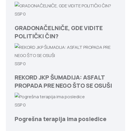
SSP
0
GRADONAČELNIČE, GDE VIDITE
POLITIČKI ČIN?
SSP
0
REKORD JKP ŠUMADIJA: ASFALT
PROPADA PRE NEGO ŠTO SE OSUŠI
SSP
0
Pogrešna terapija ima posledice