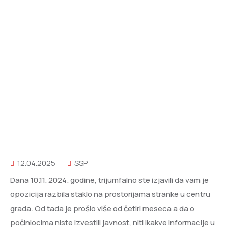
12.04.2025
SSP
Dana 10.11. 2024. godine, trijumfalno ste izjavili da vam je
opozicija razbila staklo na prostorijama stranke u centru
grada. Od tada je prošlo više od četiri meseca a da o
počiniocima niste izvestili javnost, niti ikakve informacije u