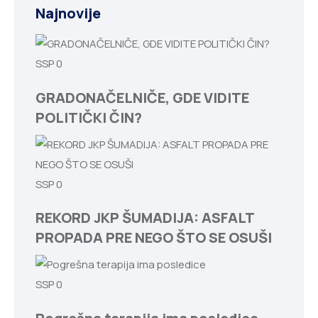
Najnovije
SSP
0
GRADONAČELNIČE, GDE VIDITE
POLITIČKI ČIN?
SSP
0
REKORD JKP ŠUMADIJA: ASFALT
PROPADA PRE NEGO ŠTO SE OSUŠI
SSP
0