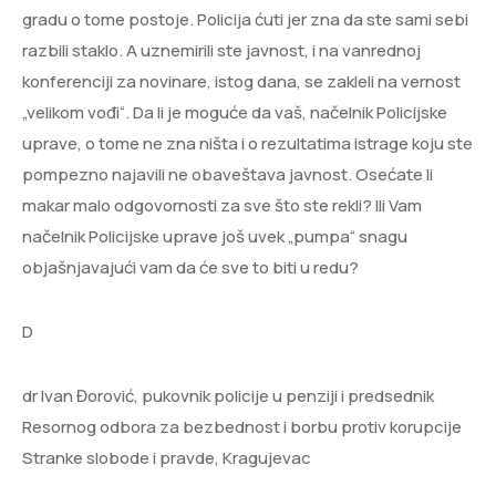
gradu o tome postoje. Policija ćuti jer zna da ste sami sebi
razbili staklo. A uznemirili ste javnost, i na vanrednoj
konferenciji za novinare, istog dana, se zakleli na vernost
„velikom vođi“. Da li je moguće da vaš, načelnik Policijske
uprave, o tome ne zna ništa i o rezultatima istrage koju ste
pompezno najavili ne obaveštava javnost. Osećate li
makar malo odgovornosti za sve što ste rekli? Ili Vam
načelnik Policijske uprave još uvek „pumpa“ snagu
objašnjavajući vam da će sve to biti u redu?
D
dr Ivan Đorović, pukovnik policije u penziji i predsednik
Resornog odbora za bezbednost i borbu protiv korupcije
Stranke slobode i pravde, Kragujevac