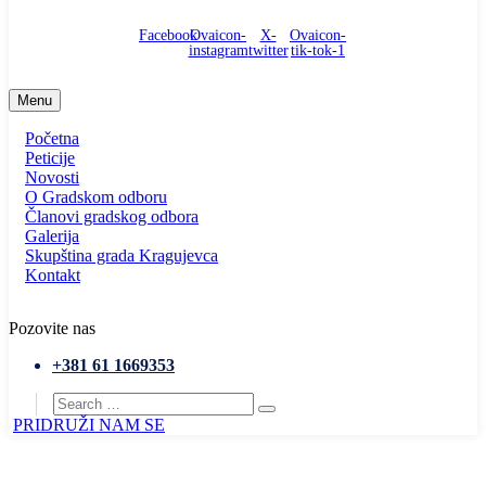
Facebook
Ovaicon-
X-
Ovaicon-
instagram
twitter
tik-tok-1
Menu
Početna
Peticije
Novosti
O Gradskom odboru
Članovi gradskog odbora
Galerija
Skupština grada Kragujevca
Kontakt
Pozovite nas
+381 61 1669353
PRIDRUŽI NAM SE