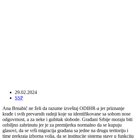
Jekić: Razumem zbog čega Ana Brnabić
ne razume ODIHR-ov izveštaj
29.02.2024
SSP
Ana Brnabić ne želi da razume izveštaj ODIHR-a jer priznanje
krađe i svih prevarnih radnji koje su identifikovane sa sobom nose
odgovrnost, a za neke i gubitak slobode. Građani Srbije moraju biti
ozbiljno zabrinutu jer je za premijerku normalno da se kupuju
glasovi, da se vrši migracija građana sa jedne na drugu teritoriju i
time prekraja izborna volja, da se institucije sistema stave u funkciju