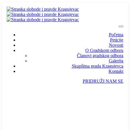
Početna
Peticije
Novosti
O Gradskom odboru
Članovi gradskog odbora
Galerija
Skupština grada Kragujevca
Kontakt
PRIDRUŽI NAM SE
info@ssp-kragujevac.rs
Kralja Aleksandra I Karađorđevića br.90, Kragujevac
Predsednik
/
Potpredsednik
/
SSP Srbija