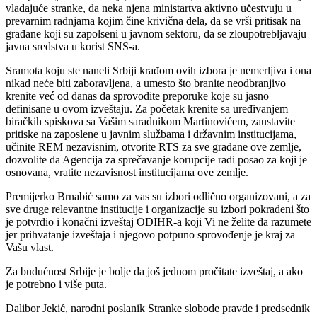
vladajuće stranke, da neka njena ministartva aktivno učestvuju u
prevarnim radnjama kojim čine krivična dela, da se vrši pritisak na
građane koji su zapolseni u javnom sektoru, da se zloupotrebljavaju
javna sredstva u korist SNS-a.
Sramota koju ste naneli Srbiji krađom ovih izbora je nemerljiva i ona
nikad neće biti zaboravljena, a umesto što branite neodbranjivo
krenite već od danas da sprovodite preporuke koje su jasno
definisane u ovom izveštaju. Za početak krenite sa uređivanjem
biračkih spiskova sa Vašim saradnikom Martinovićem, zaustavite
pritiske na zaposlene u javnim službama i državnim institucijama,
učinite REM nezavisnim, otvorite RTS za sve građane ove zemlje,
dozvolite da Agencija za sprečavanje korupcije radi posao za koji je
osnovana, vratite nezavisnost institucijama ove zemlje.
Premijerko Brnabić samo za vas su izbori odlično organizovani, a za
sve druge relevantne institucije i organizacije su izbori pokradeni što
je potvrdio i konačni izveštaj ODIHR-a koji Vi ne želite da razumete
jer prihvatanje izveštaja i njegovo potpuno sprovođenje je kraj za
Vašu vlast.
Za budućnost Srbije je bolje da još jednom pročitate izveštaj, a ako
je potrebno i više puta.
Dalibor Jekić, narodni poslanik Stranke slobode pravde i predsednik