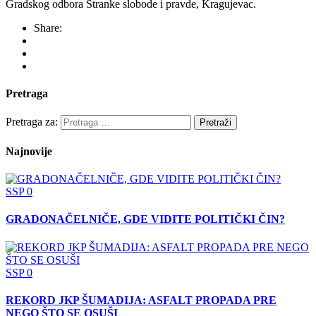
Gradskog odbora Stranke slobode i pravde, Kragujevac.
Share:
Pretraga
Pretraga za:
Najnovije
SSP
0
GRADONAČELNIČE, GDE VIDITE POLITIČKI ČIN?
SSP
0
REKORD JKP ŠUMADIJA: ASFALT PROPADA PRE
NEGO ŠTO SE OSUŠI