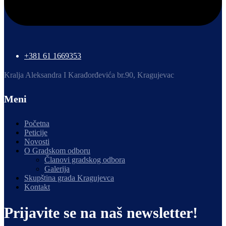
+381 61 1669353
Kralja Aleksandra I Karađorđevića br.90, Kragujevac
Meni
Početna
Peticije
Novosti
O Gradskom odboru
Članovi gradskog odbora
Galerija
Skupština grada Kragujevca
Kontakt
Prijavite se na naš newsletter!