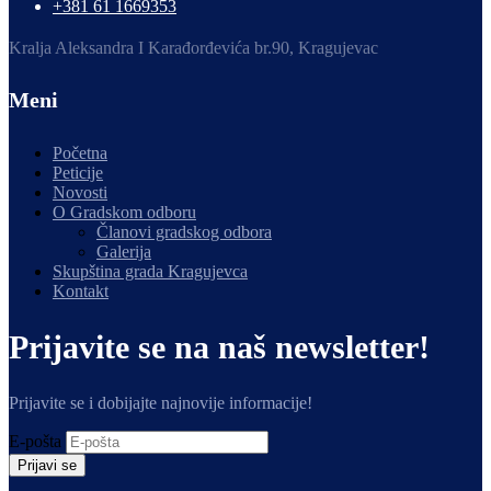
+381 61 1669353
Kralja Aleksandra I Karađorđevića br.90, Kragujevac
Meni
Početna
Peticije
Novosti
O Gradskom odboru
Članovi gradskog odbora
Galerija
Skupština grada Kragujevca
Kontakt
Prijavite se na naš newsletter!
Prijavite se i dobijajte najnovije informacije!
E-pošta
Prijavi se