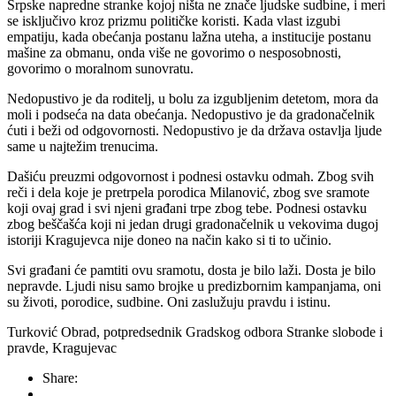
Srpske napredne stranke kojoj ništa ne znače ljudske sudbine, i meri
se isključivo kroz prizmu političke koristi. Kada vlast izgubi
empatiju, kada obećanja postanu lažna uteha, a institucije postanu
mašine za obmanu, onda više ne govorimo o nesposobnosti,
govorimo o moralnom sunovratu.
Nedopustivo je da roditelj, u bolu za izgubljenim detetom, mora da
moli i podseća na data obećanja. Nedopustivo je da gradonačelnik
ćuti i beži od odgovornosti. Nedopustivo je da država ostavlja ljude
same u najtežim trenucima.
Dašiću preuzmi odgovornost i podnesi ostavku odmah. Zbog svih
reči i dela koje je pretrpela porodica Milanović, zbog sve sramote
koji ovaj grad i svi njeni građani trpe zbog tebe. Podnesi ostavku
zbog beščašća koji ni jedan drugi gradonačelnik u vekovima dugoj
istoriji Kragujevca nije doneo na način kako si ti to učinio.
Svi građani će pamtiti ovu sramotu, dosta je bilo laži. Dosta je bilo
nepravde. Ljudi nisu samo brojke u predizbornim kampanjama, oni
su životi, porodice, sudbine. Oni zaslužuju pravdu i istinu.
Turković Obrad, potpredsednik Gradskog odbora Stranke slobode i
pravde, Kragujevac
Share: