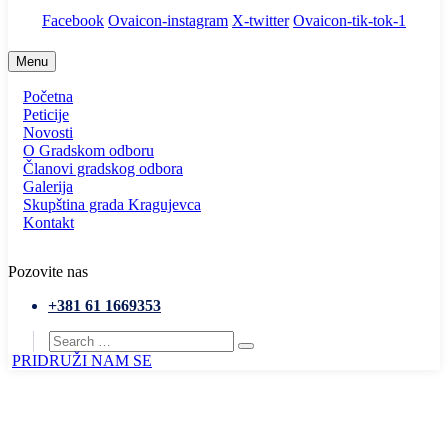
Facebook
Ovaicon-instagram
X-twitter
Ovaicon-tik-tok-1
Menu
Početna
Peticije
Novosti
O Gradskom odboru
Članovi gradskog odbora
Galerija
Skupština grada Kragujevca
Kontakt
Pozovite nas
+381 61 1669353
PRIDRUŽI NAM SE