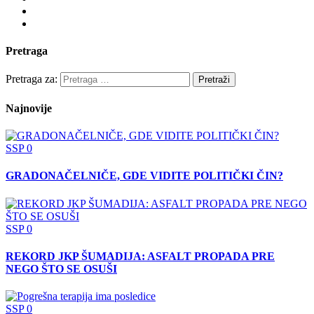
Pretraga
Pretraga za:
Najnovije
SSP
0
GRADONAČELNIČE, GDE VIDITE POLITIČKI ČIN?
SSP
0
REKORD JKP ŠUMADIJA: ASFALT PROPADA PRE
NEGO ŠTO SE OSUŠI
SSP
0