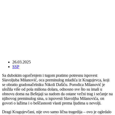
Dosta je ćutanja, vreme je za odgovornost
26.03.2025
SSP
Sa dubokim ogorčenjem i tugom pratimo potresnu ispovest
Slavoljuba Milanović, oca preminulog mladića iz Kragujevca, koji
se obratio gradonačelniku Nikoli Dašiću. Porodica Milanović je
uložila više od pola miliona dolara, odnosno sve što su imali u
obnovu doma na Bešnjaji sa nadom da ostane večni trag i sećanje na
njihovog preminulog sina, u ispovesti Slavoljba Milanovića, on
govori o lažima i o beščasnosti vlasti prema ljudima u nevolji.
Dragi Kragujevčani, nije ovo samo lična tragedija – ovo je ogledalo