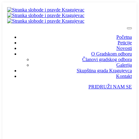
Početna
Peticije
Novosti
O Gradskom odboru
Članovi gradskog odbora
Galerija
Skupština grada Kragujevca
Kontakt
PRIDRUŽI NAM SE
info@ssp-kragujevac.rs
Kralja Aleksandra I Karađorđevića br.90, Kragujevac
Predsednik
/
Potpredsednik
/
SSP Srbija