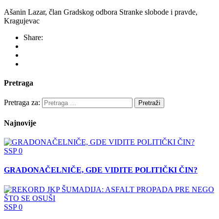
Ašanin Lazar, član Gradskog odbora Stranke slobode i pravde,
Kragujevac
Share:
Pretraga
Pretraga za:
Najnovije
SSP
0
GRADONAČELNIČE, GDE VIDITE POLITIČKI ČIN?
SSP
0