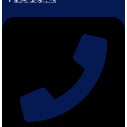
info@ssp-kragujevac.rs