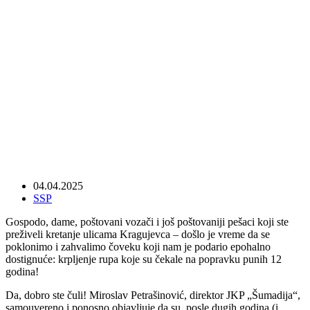
Direktor godine: Majstor za rupe i
vremenske kapsule
04.04.2025
SSP
Gospodo, dame, poštovani vozači i još poštovaniji pešaci koji ste
preživeli kretanje ulicama Kragujevca – došlo je vreme da se
poklonimo i zahvalimo čoveku koji nam je podario epohalno
dostignuće: krpljenje rupa koje su čekale na popravku punih 12
godina!
Da, dobro ste čuli! Miroslav Petrašinović, direktor JKP „Šumadija“,
samouvereno i ponosno objavljuje da su, posle dugih godina (i