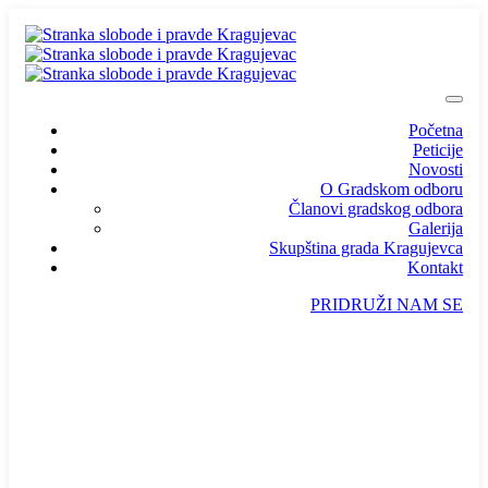
Početna
Peticije
Novosti
O Gradskom odboru
Članovi gradskog odbora
Galerija
Skupština grada Kragujevca
Kontakt
PRIDRUŽI NAM SE
info@ssp-kragujevac.rs
Kralja Aleksandra I Karađorđevića br.90, Kragujevac
Predsednik
/
Potpredsednik
/
SSP Srbija