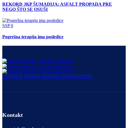
REKORD JKP ŠUMADIJA: ASFALT PROPADA PRE
NEGO ŠTO SE OSUŠI
SSP
0
Pogrešna terapija ima posledice
Facebook-f
X-twitter
Instagram
Ovaicon-tik-tok-1
Kontakt