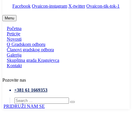
Facebook
Ovaicon-instagram
X-twitter
Ovaicon-tik-tok-1
Menu
Početna
Peticije
Novosti
O Gradskom odboru
Članovi gradskog odbora
Galerija
Skupština grada Kragujevca
Kontakt
Pozovite nas
+381 61 1669353
PRIDRUŽI NAM SE