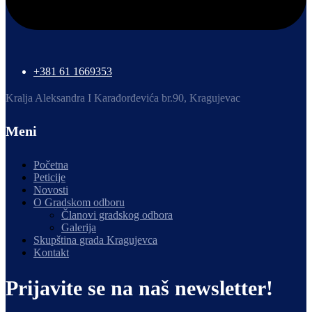
+381 61 1669353
Kralja Aleksandra I Karađorđevića br.90, Kragujevac
Meni
Početna
Peticije
Novosti
O Gradskom odboru
Članovi gradskog odbora
Galerija
Skupština grada Kragujevca
Kontakt
Prijavite se na naš newsletter!