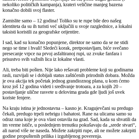
nekoliko političkih kampanja), krateri veličine manjeg bazena
konačno dobili svoj flaster.
Zamislite samo – 12 godina! Toliko su te rupe bile deo našeg
identiteta da su ih turisti već uključili u svoje razglednice, a lokalni
taksisti koristili za geografske orijentire.
I sad, kad su konačno popunjene, direktor ne samo da se ne stidi
nego se time i hvali! Sledeći korak, pretpostavljam, biće svečano
presecanje vrpce na prvoj asfaltiranoj rupi, uz zvuke fanfara i
prisustvo svih važnih lica iz lokalne vlasti.
Ali, treba biti pošten. Nije lako rešavati probleme koji su godinama
rasli, razvijali se i dobijali status zaštićenih prirodnih dobara. Možda
je ova akcija tek početak jednog grandioznog plana, u kom ćemo
kroz još 12 godina videti i sređivanje trotoara, a za kojih 20 –
postavljanje ulične rasvete u delovima grada gde ljudi još uvek
koriste fenjere.
Na kraju istina je jednostavna – kasno je. Kragujevčani su predugo
čekali, predugo trpeli nebrigu i bahatost. Rane na ulicama samo su
odraz rana koje je ova vlast ostavila na grad. Sad, kada su shvatili da
im vreme ističe, u poslednjem trenutku pokušavaju da „srede stvari“,
ali narod više ne naseda. Možete zakrpiti rupe, ali ne možete zakrpiti
godine propuštenih prilika i izgubljenog poverenja.