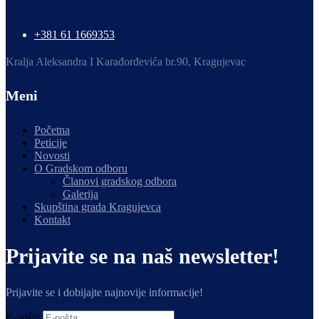
+381 61 1669353
Kralja Aleksandra I Karađorđevića br.90, Kragujevac
Meni
Početna
Peticije
Novosti
O Gradskom odboru
Članovi gradskog odbora
Galerija
Skupština grada Kragujevca
Kontakt
Prijavite se na naš newsletter!
Prijavite se i dobijajte najnovije informacije!
E-pošta