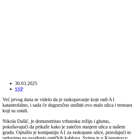
DAŠIĆU, NIJE KRAGUJEVAC NAPAO
A1, VEĆ TVOJA NESPOSOBNA VLAST
30.03.2025
SSP
Već prvog dana se videlo da je raskopavanje koje radi A1
katastrofalno, i sada će dugoročno uništiti ovo malo ulica i trotoara
koji su ostali.
Nikola Dašić, je demonstrirao vrhunsku režiju i glumu,
pokušavajući da prikaže kako je zatečen stanjem ulica u našem
gradu. Optužio je kompaniju A1 za raskopane ulice, pravdajući to
radovima na uvođenju optičkih kablova. Svima je u Kragujevcu