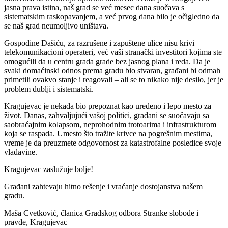
jasna prava istina, naš grad se već mesec dana suočava s
sistematskim raskopavanjem, a već prvog dana bilo je očigledno da
se naš grad neumoljivo uništava.
Gospodine Dašiću, za razrušene i zapuštene ulice nisu krivi
telekomunikacioni operateri, već vaši stranački investitori kojima ste
omogućili da u centru grada grade bez jasnog plana i reda. Da je
svaki domaćinski odnos prema gradu bio stvaran, građani bi odmah
primetili ovakvo stanje i reagovali – ali se to nikako nije desilo, jer je
problem dublji i sistematski.
Kragujevac je nekada bio prepoznat kao uređeno i lepo mesto za
život. Danas, zahvaljujući vašoj politici, građani se suočavaju sa
saobraćajnim kolapsom, neprohodnim trotoarima i infrastrukturom
koja se raspada. Umesto što tražite krivce na pogrešnim mestima,
vreme je da preuzmete odgovornost za katastrofalne posledice svoje
vladavine.
Kragujevac zaslužuje bolje!
Građani zahtevaju hitno rešenje i vraćanje dostojanstva našem
gradu.
Maša Cvetković, članica Gradskog odbora Stranke slobode i
pravde, Kragujevac