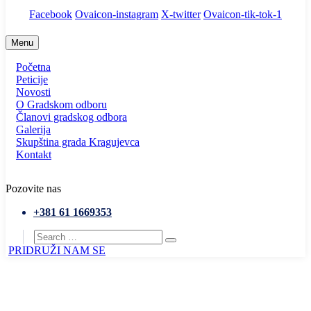
Facebook
Ovaicon-instagram
X-twitter
Ovaicon-tik-tok-1
Menu
Početna
Peticije
Novosti
O Gradskom odboru
Članovi gradskog odbora
Galerija
Skupština grada Kragujevca
Kontakt
Pozovite nas
+381 61 1669353
PRIDRUŽI NAM SE