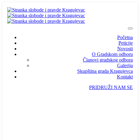
Početna
Peticije
Novosti
O Gradskom odboru
Članovi gradskog odbora
Galerija
Skupština grada Kragujevca
Kontakt
PRIDRUŽI NAM SE
info@ssp-kragujevac.rs
Kralja Aleksandra I Karađorđevića br.90, Kragujevac
Predsednik
/
Potpredsednik
/
SSP Srbija