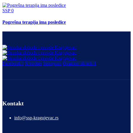
SSP
0
Pogrešna terapija ima posledice
Facebook-f
X-twitter
Instagram
Ovaicon-tik-tok-1
Kontakt
info@ssp-kragujevac.rs