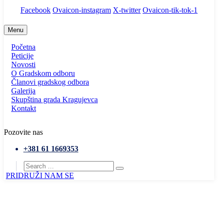
Facebook
Ovaicon-instagram
X-twitter
Ovaicon-tik-tok-1
Menu
Početna
Peticije
Novosti
O Gradskom odboru
Članovi gradskog odbora
Galerija
Skupština grada Kragujevca
Kontakt
Pozovite nas
+381 61 1669353
PRIDRUŽI NAM SE