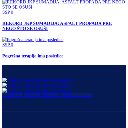
SSP
0
REKORD JKP ŠUMADIJA: ASFALT PROPADA PRE
NEGO ŠTO SE OSUŠI
SSP
0
Pogrešna terapija ima posledice
Facebook-f
X-twitter
Instagram
Ovaicon-tik-tok-1