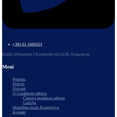
+381 61 1669353
Kralja Aleksandra I Karađorđevića br.90, Kragujevac
Meni
Početna
Peticije
Novosti
O Gradskom odboru
Članovi gradskog odbora
Galerija
Skupština grada Kragujevca
Kontakt