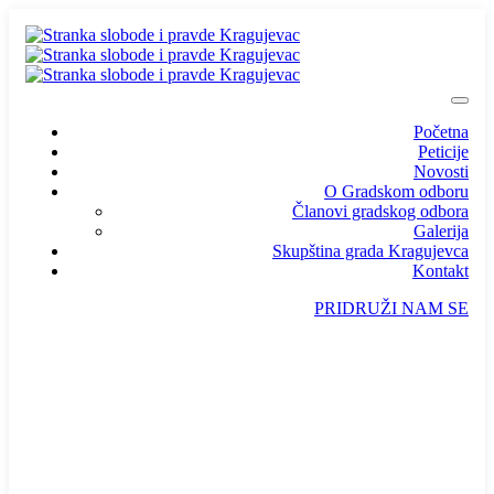
Početna
Peticije
Novosti
O Gradskom odboru
Članovi gradskog odbora
Galerija
Skupština grada Kragujevca
Kontakt
PRIDRUŽI NAM SE
info@ssp-kragujevac.rs
Kralja Aleksandra I Karađorđevića br.90, Kragujevac
Predsednik
/
Potpredsednik
/
SSP Srbija