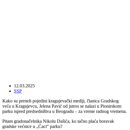
Dašiću, ko tačno plaća boravak Jelene
Pavić u „Ćaci“ parku za vreme radnog
vremena?
12.03.2025
SSP
Kako su preneli pojedini kragujevački mediji, članica Gradskog
veća u Kragujevcu, Jelena Pavić od jutros se nalazi u Pionirskom
parku ispred predsedništva u Beogradu – za vreme radnog vremena.
Pitam gradonačelnika Nikolu Dašića, ko tačno plaća boravak
gradske većnice u „Ćaci“ parku?