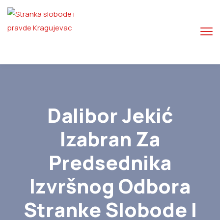
Dalibor Jekić
Izabran Za
Predsednika
Izvršnog Odbora
Stranke Slobode I