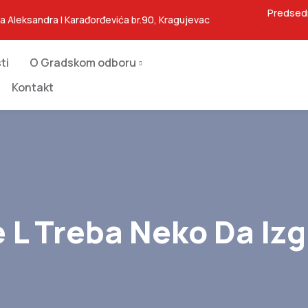
Predsed
ja Aleksandra I Karađorđevića br.90, Kragujevac
ti
O Gradskom odboru
Kontakt
e L Treba Neko Da Izg