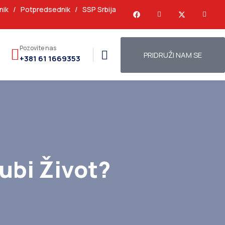
nik
/
Potpredsednik
/
SSP Srbija
Pozovite nas
PRIDRUŽI NAM SE
+381 61 1669353
ubi Život?