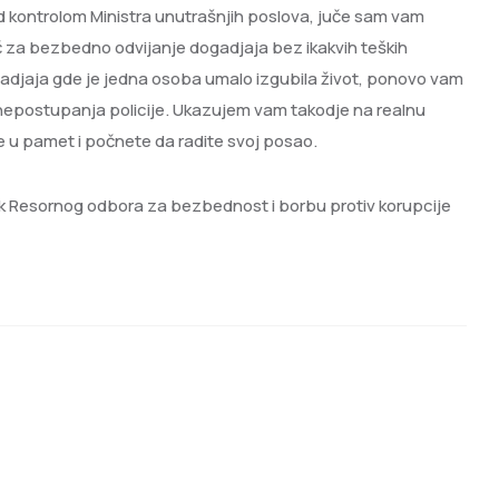
od kontrolom Ministra unutrašnjih poslova, juče sam vam
za bezbedno odvijanje dogadjaja bez ikakvih teških
ogadjaja gde je jedna osoba umalo izgubila život, ponovo vam
epostupanja policije. Ukazujem vam takodje na realnu
u pamet i počnete da radite svoj posao.
dnik Resornog odbora za bezbednost i borbu protiv korupcije