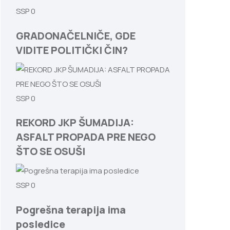
SSP
0
GRADONAČELNIČE, GDE
VIDITE POLITIČKI ČIN?
SSP
0
REKORD JKP ŠUMADIJA:
ASFALT PROPADA PRE NEGO
ŠTO SE OSUŠI
SSP
0
Pogrešna terapija ima
posledice