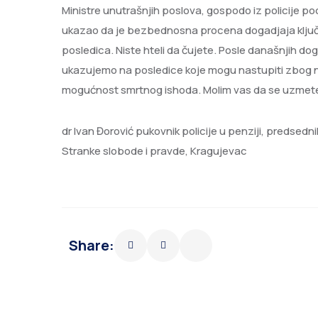
Ministre unutrašnjih poslova, gospodo iz policije p
ukazao da je bezbednosna procena dogadjaja ključ 
posledica. Niste hteli da čujete. Posle današnjih d
ukazujemo na posledice koje mogu nastupiti zbog n
mogućnost smrtnog ishoda. Molim vas da se uzmete 
dr Ivan Đorović pukovnik policije u penziji, predse
Stranke slobode i pravde, Kragujevac
Share: