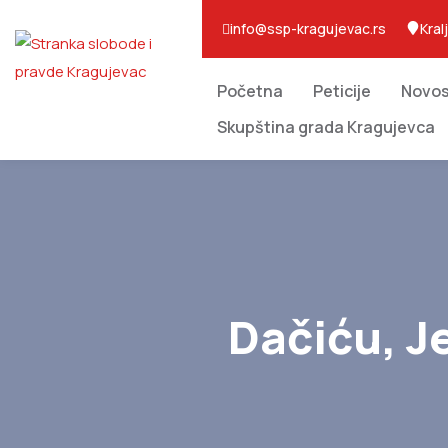
info@ssp-kragujevac.rs
Kral
Početna
Peticije
Novos
Skupština grada Kragujevca
Dačiću, J