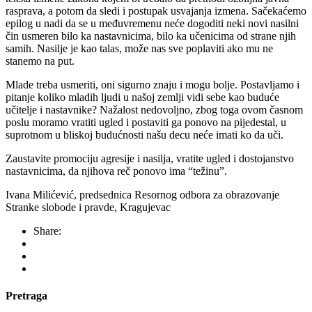
rasprava, a potom da sledi i postupak usvajanja izmena. Sačekaćemo
epilog u nadi da se u međuvremenu neće dogoditi neki novi nasilni
čin usmeren bilo ka nastavnicima, bilo ka učenicima od strane njih
samih. Nasilje je kao talas, može nas sve poplaviti ako mu ne
stanemo na put.
Mlade treba usmeriti, oni sigurno znaju i mogu bolje. Postavljamo i
pitanje koliko mladih ljudi u našoj zemlji vidi sebe kao buduće
učitelje i nastavnike? Nažalost nedovoljno, zbog toga ovom časnom
poslu moramo vratiti ugled i postaviti ga ponovo na pijedestal, u
suprotnom u bliskoj budućnosti našu decu neće imati ko da uči.
Zaustavite promociju agresije i nasilja, vratite ugled i dostojanstvo
nastavnicima, da njihova reč ponovo ima “težinu”.
Ivana Milićević, predsednica Resornog odbora za obrazovanje
Stranke slobode i pravde, Kragujevac
Share:
Pretraga