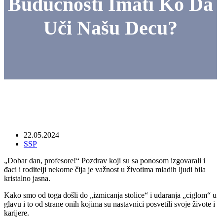
Budućnosti Imati Ko Da
Uči Našu Decu?
22.05.2024
SSP
„Dobar dan, profesore!“ Pozdrav koji su sa ponosom izgovarali i
đaci i roditelji nekome čija je važnost u životima mladih ljudi bila
kristalno jasna.
Kako smo od toga došli do „izmicanja stolice“ i udaranja „ciglom“ u
glavu i to od strane onih kojima su nastavnici posvetili svoje živote i
karijere.