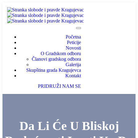
Početna
Peticije
Novosti
O Gradskom odboru
Članovi gradskog odbora
Galerija
Skupština grada Kragujevca
Kontakt
PRIDRUŽI NAM SE
Da Li Će U Bliskoj