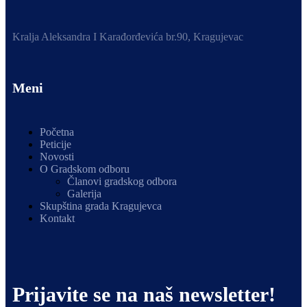
Kralja Aleksandra I Karađorđevića br.90, Kragujevac
Meni
Početna
Peticije
Novosti
O Gradskom odboru
Članovi gradskog odbora
Galerija
Skupština grada Kragujevca
Kontakt
Prijavite se na naš newsletter!