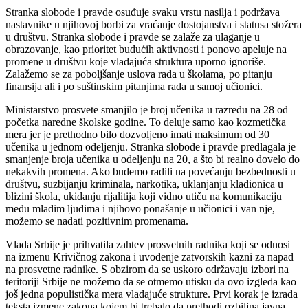
Stranka slobode i pravde osuđuje svaku vrstu nasilja i podržava
nastavnike u njihovoj borbi za vraćanje dostojanstva i statusa stožera
u društvu. Stranka slobode i pravde se zalaže za ulaganje u
obrazovanje, kao prioritet budućih aktivnosti i ponovo apeluje na
promene u društvu koje vladajuća struktura uporno ignoriše.
Zalažemo se za poboljšanje uslova rada u školama, po pitanju
finansija ali i po suštinskim pitanjima rada u samoj učionici.
Ministarstvo prosvete smanjilo je broj učenika u razredu na 28 od
početka naredne školske godine. To deluje samo kao kozmetička
mera jer je prethodno bilo dozvoljeno imati maksimum od 30
učenika u jednom odeljenju. Stranka slobode i pravde predlagala je
smanjenje broja učenika u odeljenju na 20, a što bi realno dovelo do
nekakvih promena. Ako budemo radili na povećanju bezbednosti u
društvu, suzbijanju kriminala, narkotika, uklanjanju kladionica u
blizini škola, ukidanju rijalitija koji vidno utiču na komunikaciju
među mladim ljudima i njihovo ponašanje u učionici i van nje,
možemo se nadati pozitivnim promenama.
Vlada Srbije je prihvatila zahtev prosvetnih radnika koji se odnosi
na izmenu Krivičnog zakona i uvođenje zatvorskih kazni za napad
na prosvetne radnike. S obzirom da se uskoro održavaju izbori na
teritoriji Srbije ne možemo da se otmemo utisku da ovo izgleda kao
još jedna populistička mera vladajuće strukture. Prvi korak je izrada
teksta izmene zakona kojem bi trebalo da prethodi ozbiljna javna