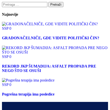
Najnovije
SSP
0
GRADONAČELNIČE, GDE VIDITE POLITIČKI ČIN?
SSP
0
REKORD JKP ŠUMADIJA: ASFALT PROPADA PRE
NEGO ŠTO SE OSUŠI
SSP
0
Pogrešna terapija ima posledice