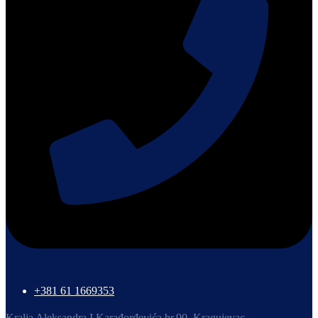
+381 61 1669353
Kralja Aleksandra I Karađorđevića br.90, Kragujevac