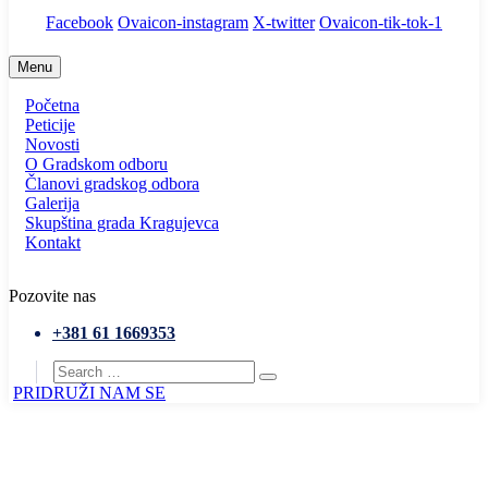
Facebook
Ovaicon-instagram
X-twitter
Ovaicon-tik-tok-1
Menu
Početna
Peticije
Novosti
O Gradskom odboru
Članovi gradskog odbora
Galerija
Skupština grada Kragujevca
Kontakt
Pozovite nas
+381 61 1669353
PRIDRUŽI NAM SE