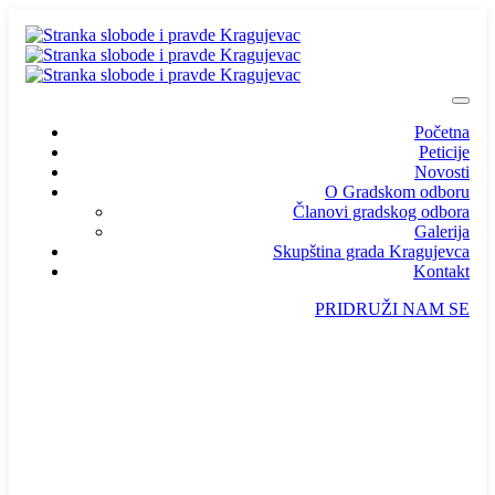
Početna
Peticije
Novosti
O Gradskom odboru
Članovi gradskog odbora
Galerija
Skupština grada Kragujevca
Kontakt
PRIDRUŽI NAM SE
info@ssp-kragujevac.rs
Kralja Aleksandra I Karađorđevića br.90, Kragujevac
Predsednik
/
Potpredsednik
/
SSP Srbija