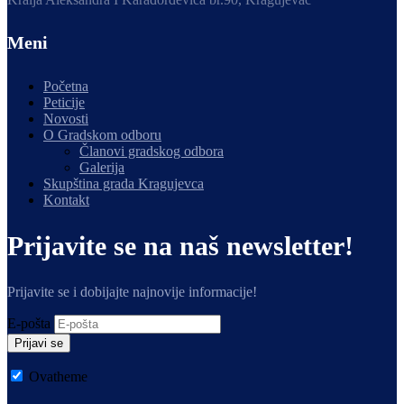
Meni
Početna
Peticije
Novosti
O Gradskom odboru
Članovi gradskog odbora
Galerija
Skupština grada Kragujevca
Kontakt
Prijavite se na naš newsletter!
Prijavite se i dobijajte najnovije informacije!
E-pošta
Prijavi se
Ovatheme