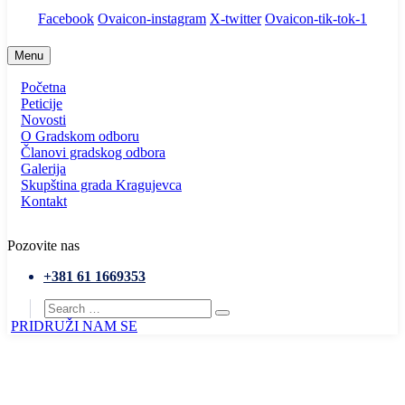
Facebook
Ovaicon-instagram
X-twitter
Ovaicon-tik-tok-1
Menu
Početna
Peticije
Novosti
O Gradskom odboru
Članovi gradskog odbora
Galerija
Skupština grada Kragujevca
Kontakt
Pozovite nas
+381 61 1669353
PRIDRUŽI NAM SE