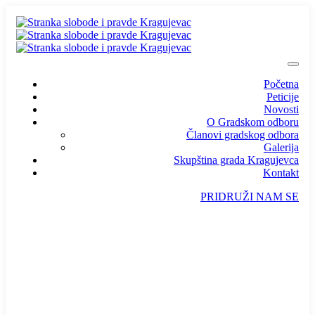
Početna
Peticije
Novosti
O Gradskom odboru
Članovi gradskog odbora
Galerija
Skupština grada Kragujevca
Kontakt
PRIDRUŽI NAM SE
info@ssp-kragujevac.rs
Kralja Aleksandra I Karađorđevića br.90, Kragujevac
Predsednik
/
Potpredsednik
/
SSP Srbija