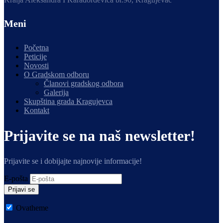
Meni
Početna
Peticije
Novosti
O Gradskom odboru
Članovi gradskog odbora
Galerija
Skupština grada Kragujevca
Kontakt
Prijavite se na naš newsletter!
Prijavite se i dobijajte najnovije informacije!
E-pošta
Prijavi se
Ovatheme