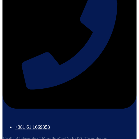
+381 61 1669353
Kralja Aleksandra I Karađorđevića br.90, Kragujevac