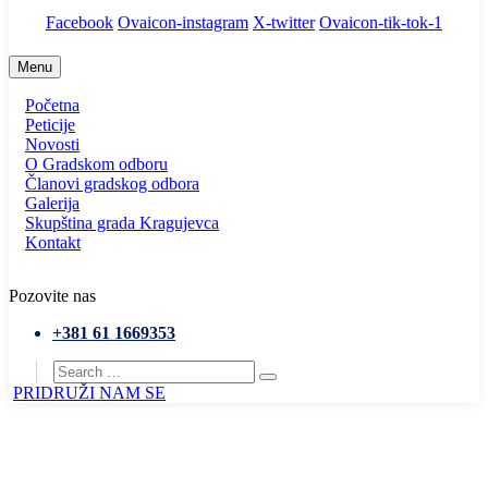
Facebook
Ovaicon-instagram
X-twitter
Ovaicon-tik-tok-1
Menu
Početna
Peticije
Novosti
O Gradskom odboru
Članovi gradskog odbora
Galerija
Skupština grada Kragujevca
Kontakt
Pozovite nas
+381 61 1669353
PRIDRUŽI NAM SE