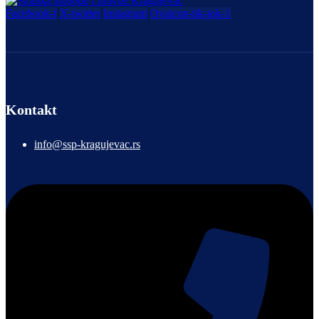
Facebook-f
X-twitter
Instagram
Ovaicon-tik-tok-1
Kontakt
info@ssp-kragujevac.rs