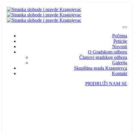
Početna
Peticije
Novosti
O Gradskom odboru
Članovi gradskog odbora
Galerija
Skupština grada Kragujevca
Kontakt
PRIDRUŽI NAM SE
info@ssp-kragujevac.rs
Kralja Aleksandra I Karađorđevića br.90, Kragujevac
Predsednik
/
Potpredsednik
/
SSP Srbija