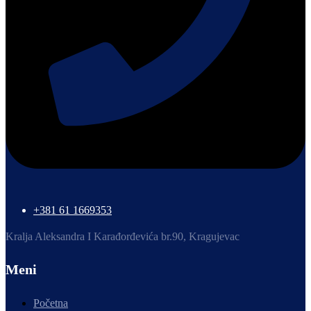
+381 61 1669353
Kralja Aleksandra I Karađorđevića br.90, Kragujevac
Meni
Početna