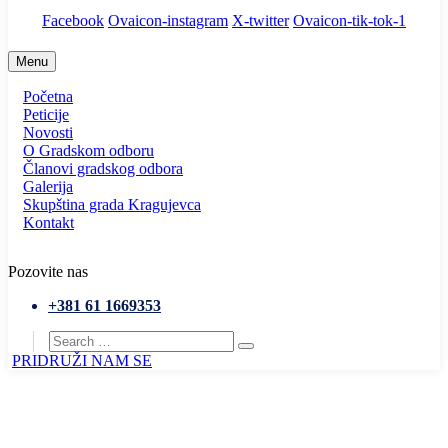
Facebook
Ovaicon-instagram
X-twitter
Ovaicon-tik-tok-1
Menu
Početna
Peticije
Novosti
O Gradskom odboru
Članovi gradskog odbora
Galerija
Skupština grada Kragujevca
Kontakt
Pozovite nas
+381 61 1669353
PRIDRUŽI NAM SE