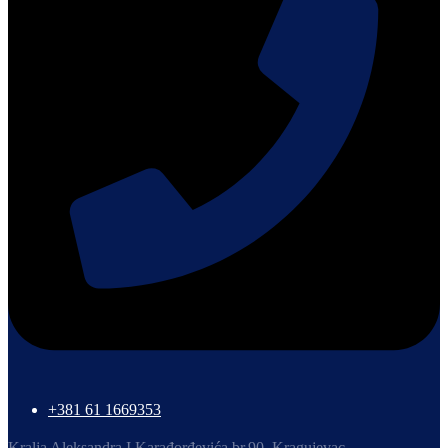
+381 61 1669353
Kralja Aleksandra I Karađorđevića br.90, Kragujevac