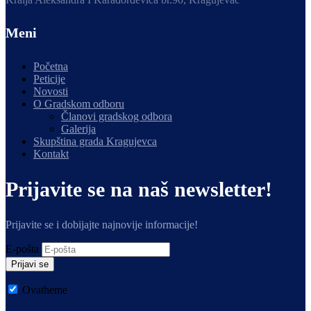
Meni
Početna
Peticije
Novosti
O Gradskom odboru
Članovi gradskog odbora
Galerija
Skupština grada Kragujevca
Kontakt
Prijavite se na naš newsletter!
Prijavite se i dobijajte najnovije informacije!
E-pošta
Prijavi se
Ovatheme