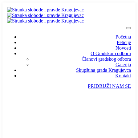
Početna
Peticije
Novosti
O Gradskom odboru
Članovi gradskog odbora
Galerija
Skupština grada Kragujevca
Kontakt
PRIDRUŽI NAM SE
info@ssp-kragujevac.rs
Kralja Aleksandra I Karađorđevića br.90, Kragujevac
Predsednik
/
Potpredsednik
/
SSP Srbija