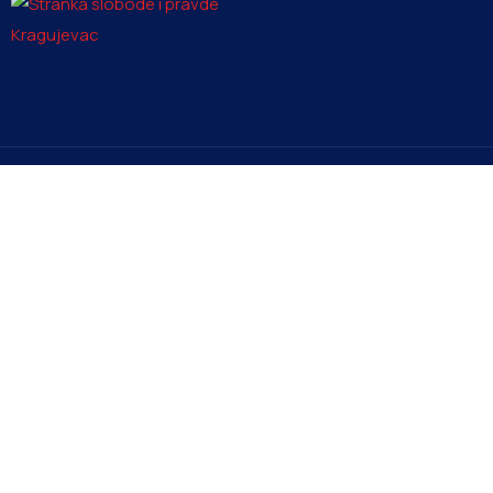
Kontakt
Men
info@ssp-kragujevac.rs
+381 61 1669353
Kralja Aleksandra I Karađorđevića br.90, Kragujevac