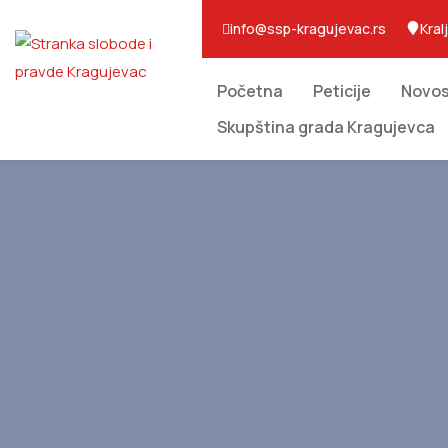
info@ssp-kragujevac.rs
Kral
Početna
Peticije
Novos
Skupština grada Kragujevca