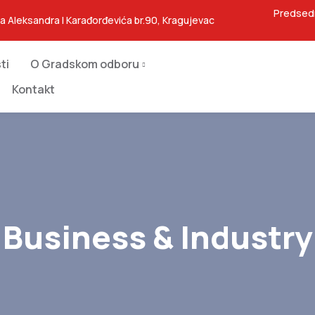
Predsed
ja Aleksandra I Karađorđevića br.90, Kragujevac
ti
O Gradskom odboru
Kontakt
Business & Industry