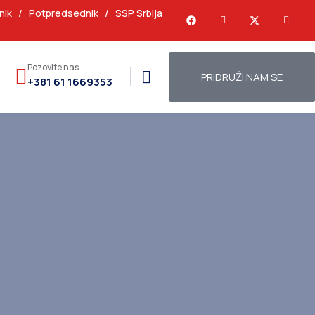
nik
/
Potpredsednik
/
SSP Srbija
Pozovite nas
PRIDRUŽI NAM SE
+381 61 1669353