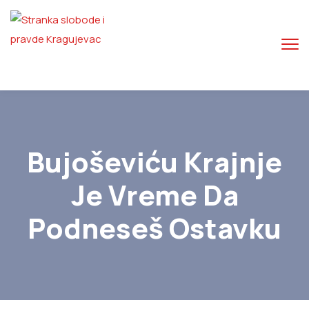
Bujoševiću Krajnje
Je Vreme Da
Podneseš Ostavku