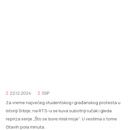
22.12.2024
SSP
Za vreme najvećeg studentskog i građanskog protesta u
istoriji Srbije, na RTS-u se kuva subotnji ručak i gleda
repriza serije „Što se bore misli moje“. U vestima o tome
čitavih pola minuta.