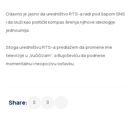
Odavno je jasno da uredništvo RTS-a radi pod šapom SNS
i da služi kao politički kompas širenja njihove ideologije
jednoumlja.
Stoga uredništvu RTS-a predlažem da promene ime
televizije u „Vučićizam“, a Bujoševiću da podnese
momentalnu i neopozivu ostavku.
Share: