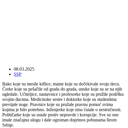
Budućnost je ženskog roda
08.03.2025
SSP
Bake koje su mesile kiflice, mame koje su dočekivale svoju decu.
Ćerke koje su pešačile od grada do grada, unuke koje su se na njih
ugledale. Učiteljice, nastavnice i profesorke koje su pružile podršku
svojim đacima. Medicinske sestre i doktorke koje su studentima
previjale noge. Pravnice koje su pružale pravnu pomoć svima
kojima je bilo potrebno. Inženjerke koje nisu ćutale o nestručnosti.
Političarke koje su ustale protiv nepravde i korupcije. Sve su one
imale značajnu ulogu i dale ogroman doprinos pobunama širom
Srbije.