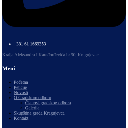
+381 61 1669353
Kralja Aleksandra I Karađorđevića br.90, Kragujevac
Meni
Početna
Peticije
Novosti
O Gradskom odboru
Članovi gradskog odbora
Galerija
Skupština grada Kragujevca
Kontakt