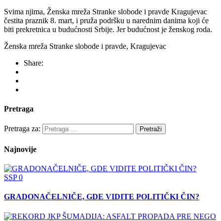
Svima njima, Ženska mreža Stranke slobode i pravde Kragujevac
čestita praznik 8. mart, i pruža podršku u narednim danima koji će
biti prekretnica u budućnosti Srbije. Jer budućnost je ženskog roda.
Ženska mreža Stranke slobode i pravde, Kragujevac
Share:
Pretraga
Pretraga za:
Najnovije
SSP
0
GRADONAČELNIČE, GDE VIDITE POLITIČKI ČIN?