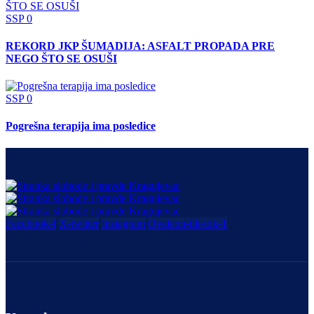
SSP
0
REKORD JKP ŠUMADIJA: ASFALT PROPADA PRE
NEGO ŠTO SE OSUŠI
SSP
0
Pogrešna terapija ima posledice
Facebook-f
X-twitter
Instagram
Ovaicon-tik-tok-1