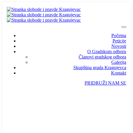
Početna
Peticije
Novosti
O Gradskom odboru
Članovi gradskog odbora
Galerija
Skupština grada Kragujevca
Kontakt
PRIDRUŽI NAM SE
info@ssp-kragujevac.rs
Kralja Aleksandra I Karađorđevića br.90, Kragujevac
Predsednik
/
Potpredsednik
/
SSP Srbija