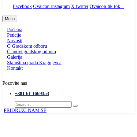
Facebook
Ovaicon-instagram
X-twitter
Ovaicon-tik-tok-1
Menu
Početna
Peticije
Novosti
O Gradskom odboru
Članovi gradskog odbora
Galerija
Skupština grada Kragujevca
Kontakt
Pozovite nas
+381 61 1669353
PRIDRUŽI NAM SE