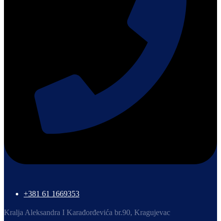
+381 61 1669353
Kralja Aleksandra I Karađorđevića br.90, Kragujevac