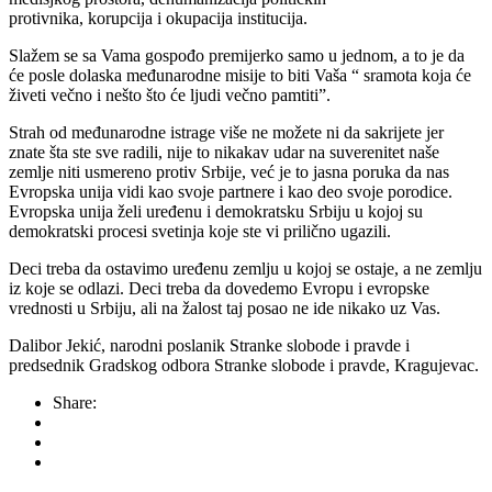
protivnika, korupcija i okupacija institucija.
Slažem se sa Vama gospođo premijerko samo u jednom, a to je da
će posle dolaska međunarodne misije to biti Vaša “ sramota koja će
živeti večno i nešto što će ljudi večno pamtiti”.
Strah od međunarodne istrage više ne možete ni da sakrijete jer
znate šta ste sve radili, nije to nikakav udar na suverenitet naše
zemlje niti usmereno protiv Srbije, već je to jasna poruka da nas
Evropska unija vidi kao svoje partnere i kao deo svoje porodice.
Evropska unija želi uređenu i demokratsku Srbiju u kojoj su
demokratski procesi svetinja koje ste vi prilično ugazili.
Deci treba da ostavimo uređenu zemlju u kojoj se ostaje, a ne zemlju
iz koje se odlazi. Deci treba da dovedemo Evropu i evropske
vrednosti u Srbiju, ali na žalost taj posao ne ide nikako uz Vas.
Dalibor Jekić, narodni poslanik Stranke slobode i pravde i
predsednik Gradskog odbora Stranke slobode i pravde, Kragujevac.
Share: