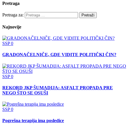
Pretraga
Pretraga za:
Najnovije
SSP
0
GRADONAČELNIČE, GDE VIDITE POLITIČKI ČIN?
SSP
0
REKORD JKP ŠUMADIJA: ASFALT PROPADA PRE
NEGO ŠTO SE OSUŠI
SSP
0
Pogrešna terapija ima posledice