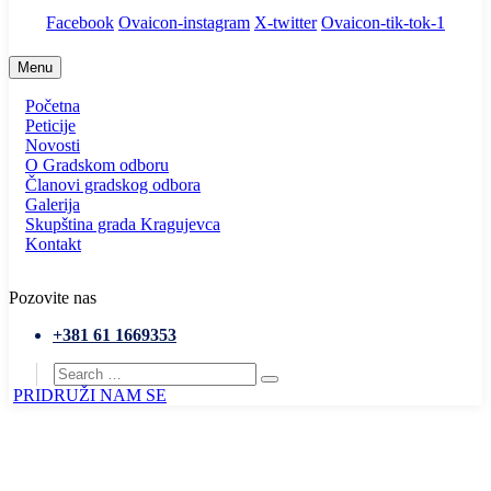
Facebook
Ovaicon-instagram
X-twitter
Ovaicon-tik-tok-1
Menu
Početna
Peticije
Novosti
O Gradskom odboru
Članovi gradskog odbora
Galerija
Skupština grada Kragujevca
Kontakt
Pozovite nas
+381 61 1669353
PRIDRUŽI NAM SE