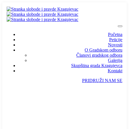
Početna
Peticije
Novosti
O Gradskom odboru
Članovi gradskog odbora
Galerija
Skupština grada Kragujevca
Kontakt
PRIDRUŽI NAM SE
info@ssp-kragujevac.rs
Kralja Aleksandra I Karađorđevića br.90, Kragujevac
Predsednik
/
Potpredsednik
/
SSP Srbija