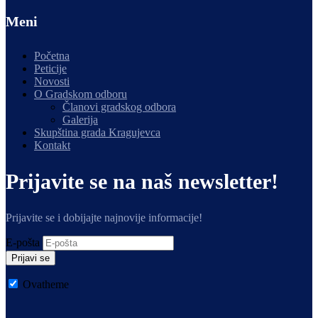
Meni
Početna
Peticije
Novosti
O Gradskom odboru
Članovi gradskog odbora
Galerija
Skupština grada Kragujevca
Kontakt
Prijavite se na naš newsletter!
Prijavite se i dobijajte najnovije informacije!
E-pošta
Prijavi se
Ovatheme