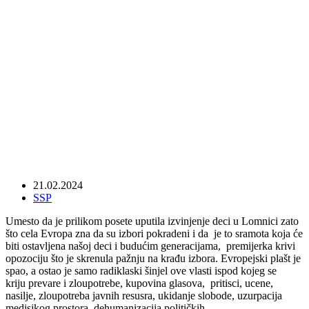
Brnabićka umesto izvinjenja deci u
Lomnici obmanjivala javnost
21.02.2024
SSP
Umesto da je prilikom posete uputila izvinjenje deci u Lomnici zato
što cela Evropa zna da su izbori pokradeni i da je to sramota koja će
biti ostavljena našoj deci i budućim generacijama, premijerka krivi
opozociju što je skrenula pažnju na krađu izbora. Evropejski plašt je
spao, a ostao je samo radiklaski šinjel ove vlasti ispod kojeg se
kriju prevare i zloupotrebe, kupovina glasova, pritisci, ucene,
nasilje, zloupotreba javnih resusra, ukidanje slobode, uzurpacija
medisjkog prostora, dehumanizacija političkih