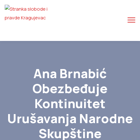
Ana Brnabić
Obezbeđuje
Kontinuitet
Urušavanja Narodne
Skupštine