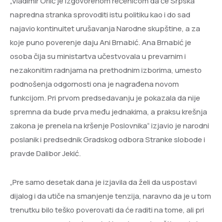
„Vladimir Orlić je izgovorenom rečenicom da će Srpska
napredna stranka sprovoditi istu politiku kao i do sad
najavio kontinuitet urušavanja Narodne skupštine, a za
koje puno poverenje daju Ani Brnabić. Ana Brnabić je
osoba čija su ministartva učestvovala u prevarnim i
nezakonitim radnjama na prethodnim izborima, umesto
podnošenja odgornosti ona je nagrađena novom
funkcijom. Pri prvom predsedavanju je pokazala da nije
spremna da bude prva među jednakima, a praksu krešnja
zakona je prenela na kršenje Poslovnika“ izjavio je narodni
poslanik i predsednik Gradskog odbora Stranke slobode i
pravde Dalibor Jekić.
„Pre samo desetak dana je izjavila da želi da uspostavi
dijalog i da utiče na smanjenje tenzija, naravno da je u tom
trenutku bilo teško poverovati da će raditi na tome, ali pri