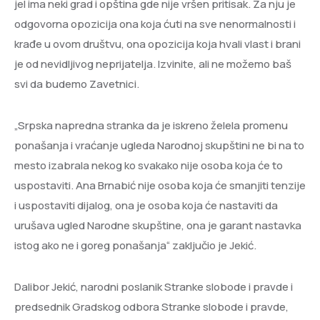
jel ima neki grad i opština gde nije vršen pritisak. Za nju je
odgovorna opozicija ona koja ćuti na sve nenormalnosti i
krađe u ovom društvu, ona opozicija koja hvali vlast i brani
je od nevidljivog neprijatelja. Izvinite, ali ne možemo baš
svi da budemo Zavetnici.
„Srpska napredna stranka da je iskreno želela promenu
ponašanja i vraćanje ugleda Narodnoj skupštini ne bi na to
mesto izabrala nekog ko svakako nije osoba koja će to
uspostaviti. Ana Brnabić nije osoba koja će smanjiti tenzije
i uspostaviti dijalog, ona je osoba koja će nastaviti da
urušava ugled Narodne skupštine, ona je garant nastavka
istog ako ne i goreg ponašanja“ zaključio je Jekić.
Dalibor Jekić, narodni poslanik Stranke slobode i pravde i
predsednik Gradskog odbora Stranke slobode i pravde,