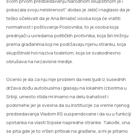
svom prvom predsedavanju Narodnom skupštinom je i
pokazala svoju neiskrenost“ dodao je Jekić i naglasio da je
teško očekivati da je Ana Brnabić osoba koja će vratiti
normalnost i poštovanje Poslovnika, to je osoba koja
prednjači u uvredama političkih protivnika, koja širi mržnju
prema građanima koji ne podržavaju njenu stranku, koja
skupštinski hol naziva toaletom, koja se svakodnevno
obrušava na nezavisne medije.
Ocenio je da za nju nije problem da neki ljudi iz susednih
država dođu autobusima i glasaju na lokalnim izborima u
Srbiji, umesto stida mi imamo na delu bahatost i
podsmehe jer je svesna da su institucije za vreme njenog
predsedavanja Vladom RS suspendovane i da su u funkciji
opstanka na vlasti Srpske napredne stranke. Takođe, ona
se pita gde je to vršen pritisak na građane, a mi je pitamo