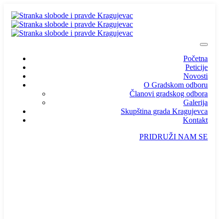
Početna
Peticije
Novosti
O Gradskom odboru
Članovi gradskog odbora
Galerija
Skupština grada Kragujevca
Kontakt
PRIDRUŽI NAM SE
info@ssp-kragujevac.rs
Kralja Aleksandra I Karađorđevića br.90, Kragujevac
Predsednik
/
Potpredsednik
/
SSP Srbija