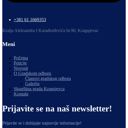
+381 61 1669353
Kralja Aleksandra I Karađorđevića br.90, Kragujevac
Meni
Početna
Peticije
Novosti
O Gradskom odboru
Članovi gradskog odbora
Galerija
Skupština grada Kragujevca
Kontakt
Prijavite se na naš newsletter!
Prijavite se i dobijajte najnovije informacije!