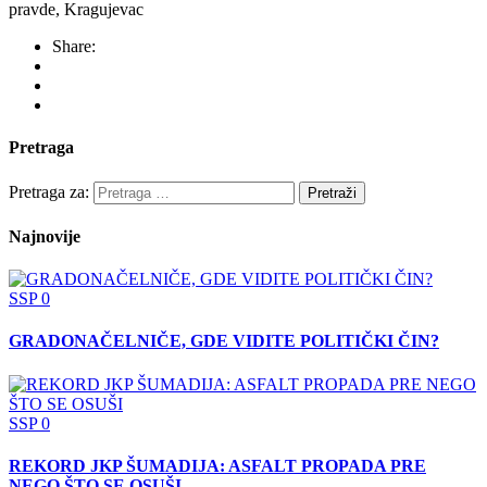
pravde, Kragujevac
Share:
Pretraga
Pretraga za:
Najnovije
SSP
0
GRADONAČELNIČE, GDE VIDITE POLITIČKI ČIN?
SSP
0
REKORD JKP ŠUMADIJA: ASFALT PROPADA PRE
NEGO ŠTO SE OSUŠI