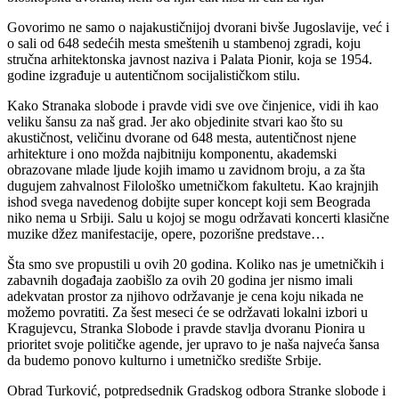
Govorimo ne samo o najakustičnijoj dvorani bivše Jugoslavije, već i
o sali od 648 sedećih mesta smeštenih u stambenoj zgradi, koju
stručna arhitektonska javnost naziva i Palata Pionir, koja se 1954.
godine izgrađuje u autentičnom socijalističkom stilu.
Kako Stranaka slobode i pravde vidi sve ove činjenice, vidi ih kao
veliku šansu za naš grad. Jer ako objedinite stvari kao što su
akustičnost, veličinu dvorane od 648 mesta, autentičnost njene
arhitekture i ono možda najbitniju komponentu, akademski
obrazovane mlade ljude kojih imamo u zavidnom broju, a za šta
dugujem zahvalnost Filološko umetničkom fakultetu. Kao krajnjih
ishod svega navedenog dobijte super koncept koji sem Beograda
niko nema u Srbiji. Salu u kojoj se mogu održavati koncerti klasične
muzike džez manifestacije, opere, pozorišne predstave…
Šta smo sve propustili u ovih 20 godina. Koliko nas je umetničkih i
zabavnih događaja zaobišlo za ovih 20 godina jer nismo imali
adekvatan prostor za njihovo održavanje je cena koju nikada ne
možemo povratiti. Za šest meseci će se održavati lokalni izbori u
Kragujevcu, Stranka Slobode i pravde stavlja dvoranu Pionira u
prioritet svoje političke agende, jer upravo to je naša najveća šansa
da budemo ponovo kulturno i umetničko središte Srbije.
Obrad Turković, potpredsednik Gradskog odbora Stranke slobode i