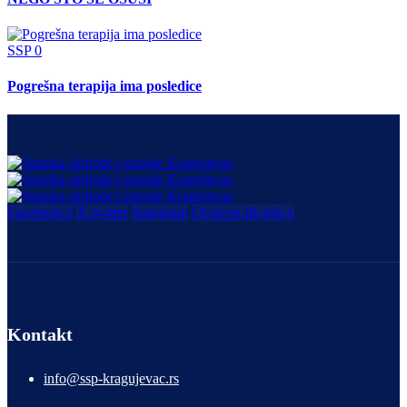
SSP
0
Pogrešna terapija ima posledice
Facebook-f
X-twitter
Instagram
Ovaicon-tik-tok-1
Kontakt
info@ssp-kragujevac.rs