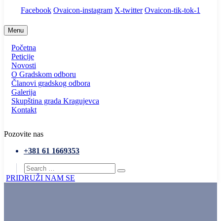
Facebook
Ovaicon-instagram
X-twitter
Ovaicon-tik-tok-1
Menu
Početna
Peticije
Novosti
O Gradskom odboru
Članovi gradskog odbora
Galerija
Skupština grada Kragujevca
Kontakt
Pozovite nas
+381 61 1669353
PRIDRUŽI NAM SE