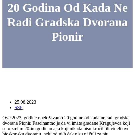
20 Godina Od Kada Ne
Radi Gradska Dvorana
Pionir
25.08.2023
SSP
Ove 2023. godine obeležavamo 20 godine od kada ne radi gradska
dvorana Pionir. Fascinantno je da vi imate građane Kragujevca koji
su u zrelim 20-im godinama, a koji nikada nisu kročili ili videli ovu
bioskopsku dvoranu, neki od njih čak nisu ni čuli za nju.